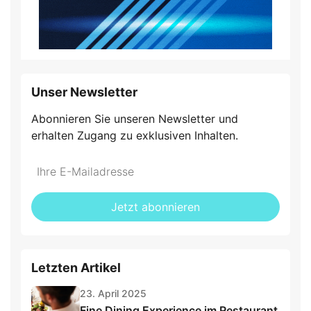
Unser Newsletter
Abonnieren Sie unseren Newsletter und
erhalten Zugang zu exklusiven Inhalten.
Do
*Ihre
not
E-
fill
Mailadresse:
Jetzt abonnieren
this
field
Letzten Artikel
23. April 2025
Fine Dining Experience im Restaurant