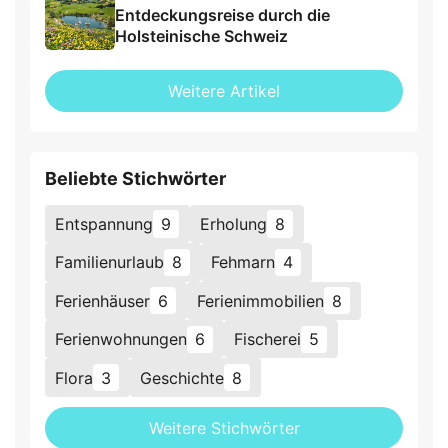
Entdeckungsreise durch die
Holsteinische Schweiz
Weitere Artikel
Beliebte Stichwörter
Entspannung
9
Erholung
8
Familienurlaub
8
Fehmarn
4
Ferienhäuser
6
Ferienimmobilien
8
Ferienwohnungen
6
Fischerei
5
Flora
3
Geschichte
8
Weitere Stichwörter