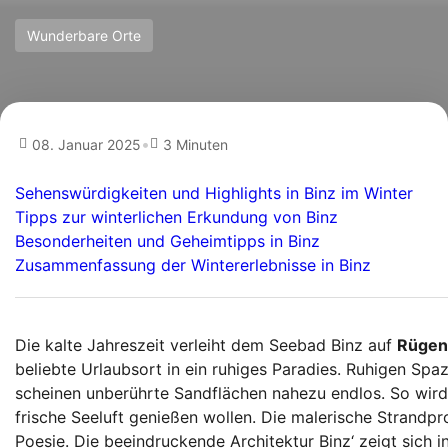
Wunderbare Orte
•
08. Januar 2025
3 Minuten
Sehenswürdigkeiten und Highlights in Binz im Winter
Tipps zur winterlichen Erkundung von Binz
Besonderheiten und Geheimtipps in Binz
Zusammenfassung der Wintererlebnisse in Binz
Die kalte Jahreszeit verleiht dem Seebad Binz auf
Rügen
beliebte Urlaubsort in ein ruhiges Paradies. Ruhigen 
scheinen unberührte Sandflächen nahezu endlos. So wird 
frische Seeluft genießen wollen. Die malerische Strandp
Poesie. Die beeindruckende Architektur Binz‘ zeigt sich in