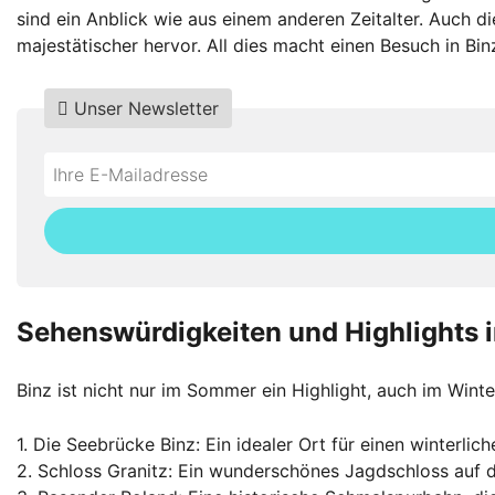
sind ein Anblick wie aus einem anderen Zeitalter. Auch 
majestätischer hervor. All dies macht einen Besuch in Bi
Unser Newsletter
Do
*Ihre
not
E-
fill
Mailadresse:
this
field
Sehenswürdigkeiten und Highlights i
Binz ist nicht nur im Sommer ein Highlight, auch im Wint
1. Die Seebrücke Binz: Ein idealer Ort für einen winterl
2. Schloss Granitz: Ein wunderschönes Jagdschloss auf