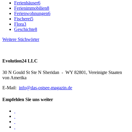
Ferienhäuser
6
Ferienimmobilien
8
Ferienwohnungen
6
Fischerei
5
Flora
3
Geschichte
8
Weitere Stichwörter
Evolution24 LLC
30 N Gould St Ste N Sheridan - WY 82801, Vereinigte Staaten
von Amerika
E-Mail:
info@das-ostsee-magazin.de
Empfehlen Sie uns weiter