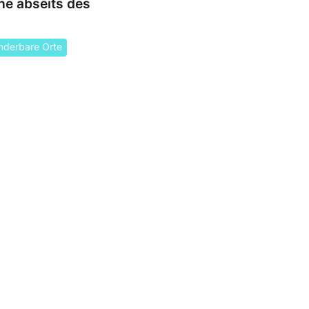
he abseits des
derbare Orte