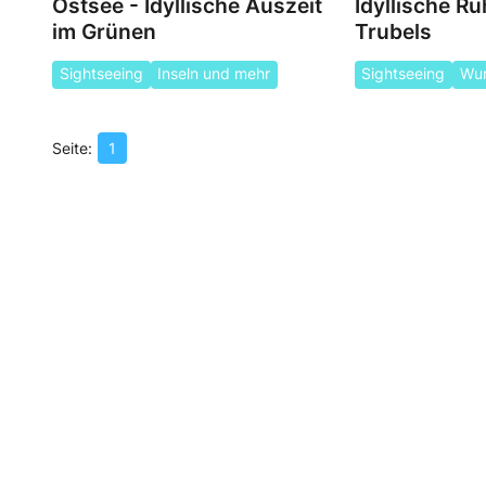
Ostsee - Idyllische Auszeit
Idyllische Ru
im Grünen
Trubels
Sightseeing
Inseln und mehr
Sightseeing
Wun
1