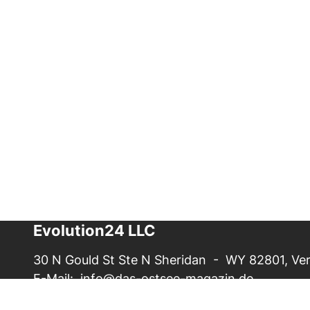
Evolution24 LLC
30 N Gould St Ste N Sheridan - WY 82801, Ver
E-Mail:
info@das-ostsee-magazin.de