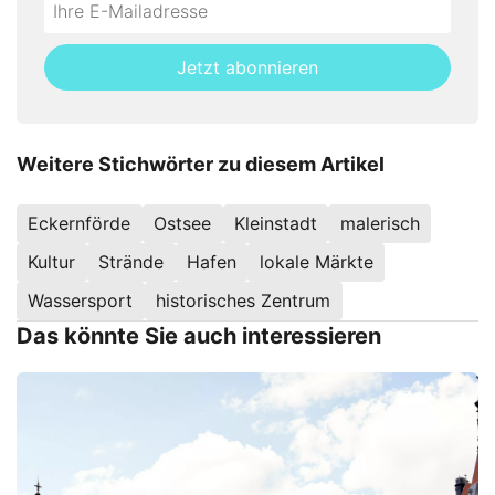
Do
*Ihre
not
E-
fill
Mailadresse:
Jetzt abonnieren
this
field
Weitere Stichwörter zu diesem Artikel
Eckernförde
Ostsee
Kleinstadt
malerisch
Kultur
Strände
Hafen
lokale Märkte
Wassersport
historisches Zentrum
Das könnte Sie auch interessieren