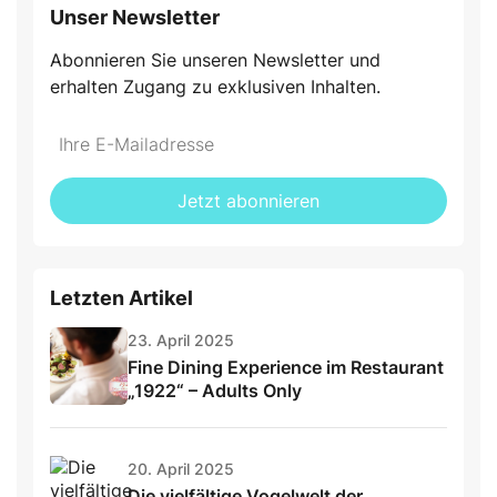
Unser Newsletter
Abonnieren Sie unseren Newsletter und
erhalten Zugang zu exklusiven Inhalten.
Do
*Ihre
not
E-
fill
Mailadresse:
Jetzt abonnieren
this
field
Letzten Artikel
23. April 2025
Fine Dining Experience im Restaurant
„1922“ – Adults Only
20. April 2025
Die vielfältige Vogelwelt der