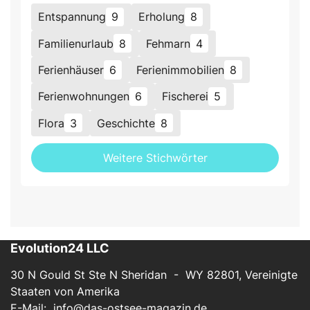
Entspannung
9
Erholung
8
Familienurlaub
8
Fehmarn
4
Ferienhäuser
6
Ferienimmobilien
8
Ferienwohnungen
6
Fischerei
5
Flora
3
Geschichte
8
Weitere Stichwörter
Evolution24 LLC
30 N Gould St Ste N Sheridan - WY 82801, Vereinigte
Staaten von Amerika
E-Mail:
info@das-ostsee-magazin.de