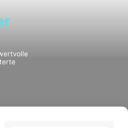
er
wertvolle
terte