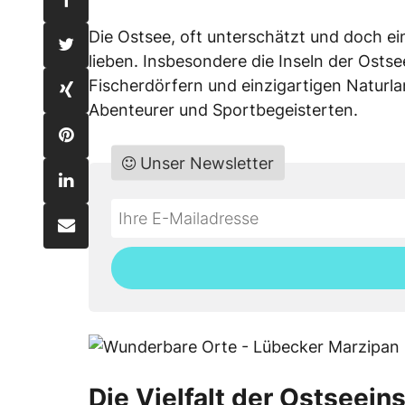
Die Ostsee, oft unterschätzt und doch ein 
lieben. Insbesondere die Inseln der Osts
Fischerdörfern und einzigartigen Naturl
Abenteurer und Sportbegeisterten.
Unser Newsletter
Do
*Ihre
not
E-
fill
Mailadresse:
this
field
Die Vielfalt der Ostseein