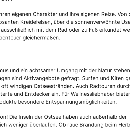
 ihren eigenen Charakter und ihre eigenen Reize. Von
posanten Kreidefelsen, über die sonnenverwöhnte Us
e ausschließlich mit dem Rad oder zu Fuß erkundet w
Abenteuer gleichermaßen.
smus und ein achtsamer Umgang mit der Natur stehen
agen sind Aktivangebote gefragt. Surfen und Kiten 
n oft windigen Ostseestränden. Auch Radtouren durch
erte und Entdecker ein. Für Wellnessliebhaber biete
rodukte besondere Entspannungsmöglichkeiten.
on! Die Inseln der Ostsee haben auch außerhalb der
ich weniger überlaufen. Ob raue Brandung beim Her