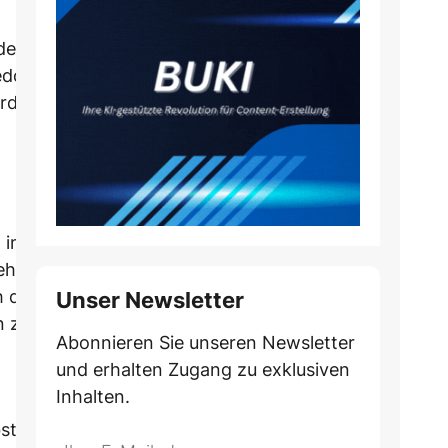
 der wohl
edom, bis
erden kann.
 im
gehören
 die
Unser Newsletter
n zahlreiche
Abonnieren Sie unseren Newsletter
und erhalten Zugang zu exklusiven
Inhalten.
bststurm
Do
*Ihre