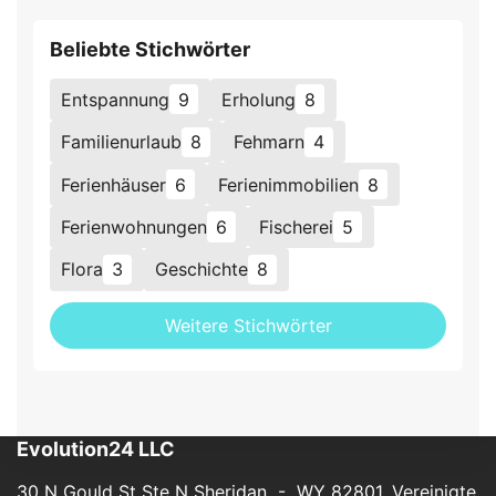
Beliebte Stichwörter
Entspannung
9
Erholung
8
Familienurlaub
8
Fehmarn
4
Ferienhäuser
6
Ferienimmobilien
8
Ferienwohnungen
6
Fischerei
5
Flora
3
Geschichte
8
Weitere Stichwörter
Evolution24 LLC
30 N Gould St Ste N Sheridan - WY 82801, Vereinigte