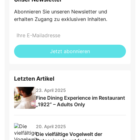
Abonnieren Sie unseren Newsletter und
erhalten Zugang zu exklusiven Inhalten.
Do
*Ihre
not
E-
fill
Mailadresse:
Jetzt abonnieren
this
field
Letzten Artikel
23. April 2025
Fine Dining Experience im Restaurant
„1922“ – Adults Only
20. April 2025
Die vielfältige Vogelwelt der