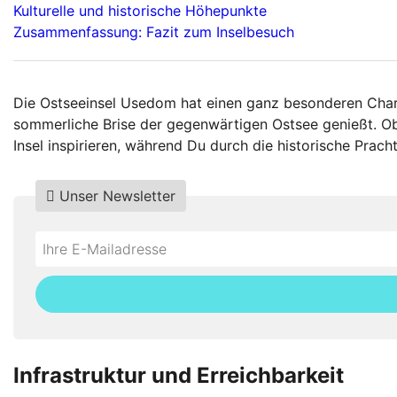
Kulturelle und historische Höhepunkte
Zusammenfassung: Fazit zum Inselbesuch
Die Ostseeinsel Usedom hat einen ganz besonderen Charm
sommerliche Brise der gegenwärtigen Ostsee genießt. Ob e
Insel inspirieren, während Du durch die historische Prac
Unser Newsletter
Do
*Ihre
not
E-
fill
Mailadresse:
this
field
Infrastruktur und Erreichbarkeit