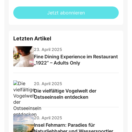
not
E-
fill
Mailadresse:
Jetzt abonnieren
this
field
Letzten Artikel
23. April 2025
Fine Dining Experience im Restaurant
„1922“ – Adults Only
20. April 2025
Die vielfältige Vogelwelt der
Ostseeinseln entdecken
20. April 2025
Insel Fehmarn: Paradies für
Naturliebhaber und Wassersportler