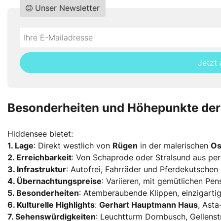
Unser Newsletter
Do
*Ihre
not
E-
fill
Mailadresse:
Jetzt
this
field
Besonderheiten und Höhepunkte der 
Hiddensee bietet:
1. Lage
: Direkt westlich von
Rügen
in der malerischen
Os
2. Erreichbarkeit
: Von Schaprode oder Stralsund aus per
3. Infrastruktur
: Autofrei, Fahrräder und Pferdekutschen 
4. Übernachtungspreise
: Variieren, mit gemütlichen Pe
5. Besonderheiten
: Atemberaubende Klippen, einzigartig
6. Kulturelle Highlights
:
Gerhart Hauptmann Haus
, Asta
7. Sehenswürdigkeiten
: Leuchtturm Dornbusch, Gellens