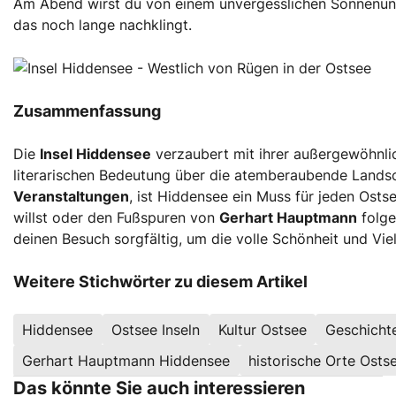
Am Abend wirst du von einem unvergesslichen Sonnenun
das noch lange nachklingt.
Zusammenfassung
Die
Insel Hiddensee
verzaubert mit ihrer außergewöhnl
literarischen Bedeutung über die atemberaubende Landsc
Veranstaltungen
, ist Hiddensee ein Muss für jeden Osts
willst oder den Fußspuren von
Gerhart Hauptmann
folge
deinen Besuch sorgfältig, um die volle Schönheit und Viel
Weitere Stichwörter zu diesem Artikel
Hiddensee
Ostsee Inseln
Kultur Ostsee
Geschicht
Gerhart Hauptmann Hiddensee
historische Orte Osts
Das könnte Sie auch interessieren