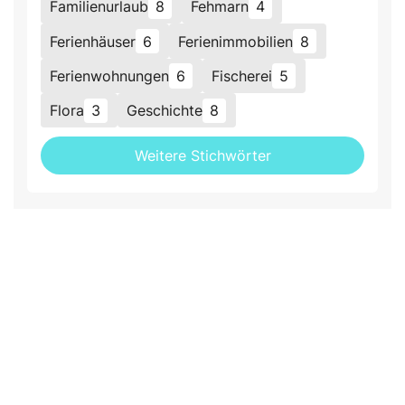
Familienurlaub
8
Fehmarn
4
Ferienhäuser
6
Ferienimmobilien
8
Ferienwohnungen
6
Fischerei
5
Flora
3
Geschichte
8
Weitere Stichwörter
Evolution24 LLC
30 N Gould St Ste N Sheridan - WY 82801, Vereinigte
Staaten von Amerika
E-Mail:
info@das-ostsee-magazin.de
Empfehlen Sie uns weiter