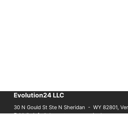
Evolution24 LLC
30 N Gould St Ste N Sheridan - WY 82801, Ver
E-Mail:
info@das-ostsee-magazin.de