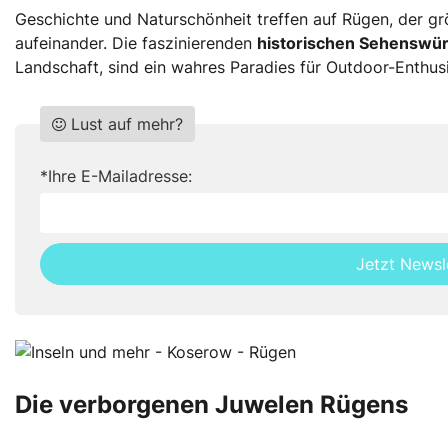
Geschichte und Naturschönheit treffen auf Rügen, der gr
aufeinander. Die faszinierenden
historischen Sehenswür
Landschaft, sind ein wahres Paradies für Outdoor-Enthus
Lust auf mehr?
Do
*Ihre E-Mailadresse:
not
fill
this
Jetzt Newsl
field
Die verborgenen Juwelen Rügens