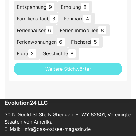
Entspannung
9
Erholung
8
Familienurlaub
8
Fehmarn
4
Ferienhäuser
6
Ferienimmobilien
8
Ferienwohnungen
6
Fischerei
5
Flora
3
Geschichte
8
Weitere Stichwörter
Evolution24 LLC
30 N Gould St Ste N Sheridan - WY 82801, Vereinigte
Staaten von Amerika
E-Mail:
info@das-ostsee-magazin.de