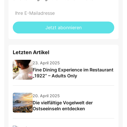
Do
*Ihre
not
E-
fill
Mailadresse:
Jetzt abonnieren
this
field
Letzten Artikel
23. April 2025
Fine Dining Experience im Restaurant
„1922“ – Adults Only
20. April 2025
Die vielfältige Vogelwelt der
Ostseeinseln entdecken