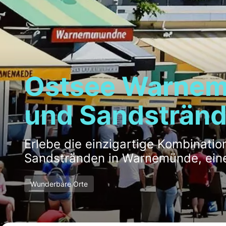
Ostsee Warnemü
und Sandsträn
Erlebe die einzigartige Kombinatio
Sandstränden in Warnemünde, eine
Wunderbare Orte