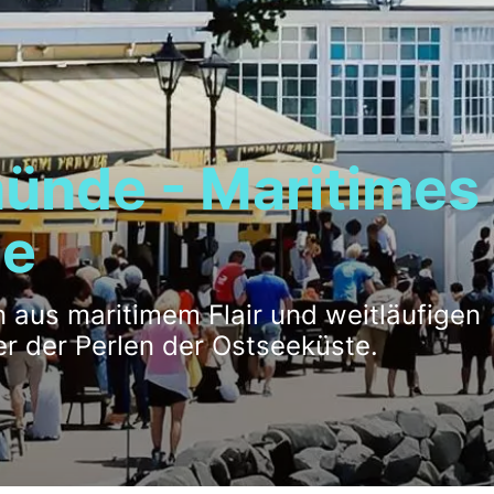
nde - Maritimes F
de
n aus maritimem Flair und weitläufigen
r der Perlen der Ostseeküste.