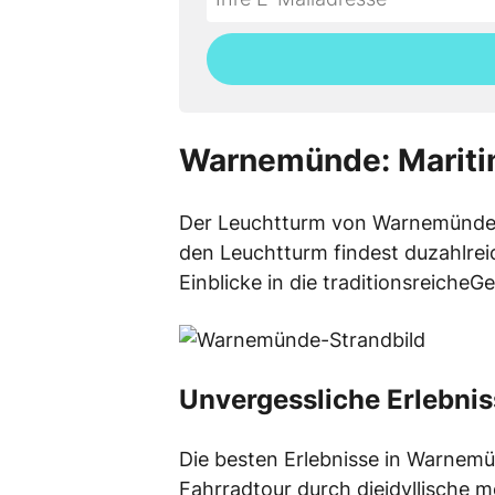
not
E-
fill
Mailadresse:
this
field
Warnemünde: Maritim
Der Leuchtturm von Warnemünde is
den Leuchtturm findest duzahlrei
Einblicke in die traditionsreich
Unvergessliche Erlebni
Die besten Erlebnisse in Warnemü
Fahrradtour durch dieidyllische