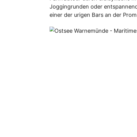
Joggingrunden oder entspannendeY
einer der urigen Bars an der Pro
Geheimtipps für einen 
Wenn du Warnemünde aus einer and
undgemütliche Buchläden warten 
einenbesonders romantischen Abe
Boot,das zum besonderen Erlebnis
Zusammenfassung
Warnemünde ist ein Ort, der die 
über sportliche Aktivitäten bis 