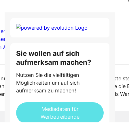
 endlose Strände
rnemünde
n Aufenthalt
Sie wollen auf sich
aufmerksam machen?
Nutzen Sie die vielfältigen
nn sollte Warnemünde ganz oben auf deiner Liste st
Möglichkeiten um auf sich
ng der acht Kilometer langen Promenade, fühle die Br
aufmerksam zu machen!
s erzählt Geschichten aus vergangenen Tagen, als War
Mediadaten für
Werbetreibende