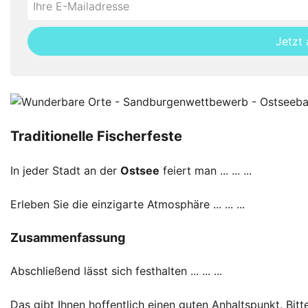
not
E-
fill
Mailadresse:
Jetzt
this
field
Traditionelle Fischerfeste
In jeder Stadt an der
Ostsee
feiert man ... ... ...
Erleben Sie die einzigarte Atmosphäre ... ... ...
Zusammenfassung
Abschließend lässt sich festhalten ... ... ...
Das gibt Ihnen hoffentlich einen guten Anhaltspunkt. Bitt