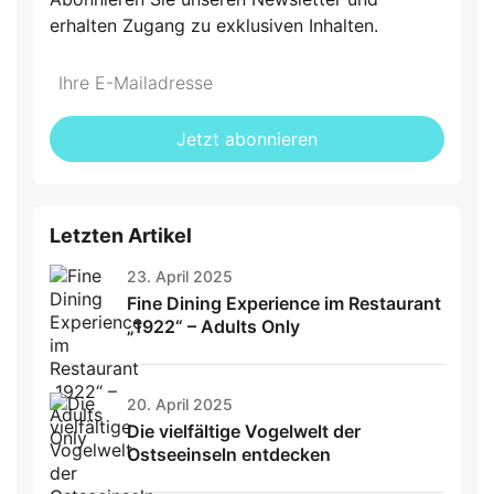
erhalten Zugang zu exklusiven Inhalten.
Do
*Ihre
not
E-
fill
Mailadresse:
Jetzt abonnieren
this
field
Letzten Artikel
23. April 2025
Fine Dining Experience im Restaurant
„1922“ – Adults Only
20. April 2025
Die vielfältige Vogelwelt der
Ostseeinseln entdecken