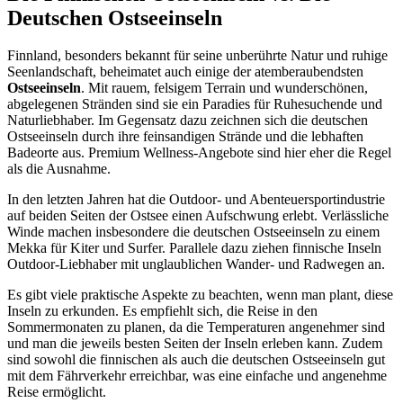
Deutschen Ostseeinseln
Finnland, besonders bekannt für seine unberührte Natur und ruhige
Seenlandschaft, beheimatet auch einige der atemberaubendsten
Ostseeinseln
. Mit rauem, felsigem Terrain und wunderschönen,
abgelegenen Stränden sind sie ein Paradies für Ruhesuchende und
Naturliebhaber. Im Gegensatz dazu zeichnen sich die deutschen
Ostseeinseln durch ihre feinsandigen Strände und die lebhaften
Badeorte aus. Premium Wellness-Angebote sind hier eher die Regel
als die Ausnahme.
In den letzten Jahren hat die Outdoor- und Abenteuersportindustrie
auf beiden Seiten der Ostsee einen Aufschwung erlebt. Verlässliche
Winde machen insbesondere die deutschen Ostseeinseln zu einem
Mekka für Kiter und Surfer. Parallele dazu ziehen finnische Inseln
Outdoor-Liebhaber mit unglaublichen Wander- und Radwegen an.
Es gibt viele praktische Aspekte zu beachten, wenn man plant, diese
Inseln zu erkunden. Es empfiehlt sich, die Reise in den
Sommermonaten zu planen, da die Temperaturen angenehmer sind
und man die jeweils besten Seiten der Inseln erleben kann. Zudem
sind sowohl die finnischen als auch die deutschen Ostseeinseln gut
mit dem Fährverkehr erreichbar, was eine einfache und angenehme
Reise ermöglicht.