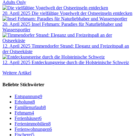
Adults Only
20. April 2025
Die vielfältige Vogelwelt der Ostseeinseln entdecken
20. April 2025
Insel Fehmarn: Paradies für Naturliebhaber und
Wassersportler
12. April 2025
Timmendorfer Strand: Eleganz und Freizeitspaß an
der Ostseeküste
12. April 2025
Entdeckungsreise durch die Holsteinische Schweiz
Weitere Artikel
Beliebte Stichwörter
Entspannung
9
Erholung
8
Familienurlaub
8
Fehmarn
4
Ferienhäuser
6
Ferienimmobilien
8
Ferienwohnungen
6
Fischerei
5